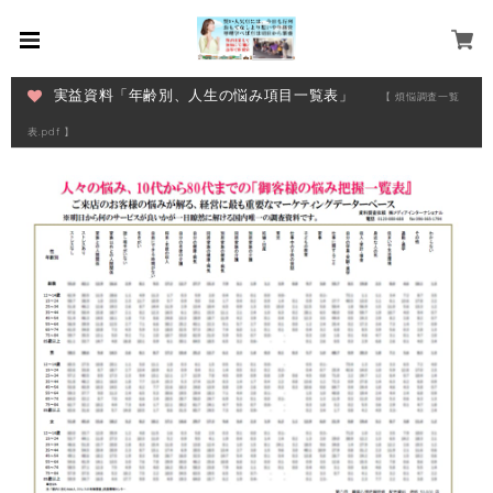
実益資料「年齢別、人生の悩み項目一覧表」
【 煩悩調査一覧
表.pdf 】