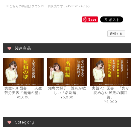
※こちらの商品はダウンロード販売です。(458832 バイト)
Save
通報する
関連商品
実益PDF図書 人生
知恵の梯子 誰もが欲
実益PDF図書 「先が
苦労要因『無知の壁』
しい「名刺編」
読めない民族の脳回
¥5,000
¥5,000
路」
¥5,000
Category