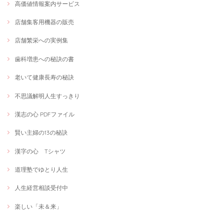
高価値情報案内サービス
店舗集客用機器の販売
店舗繁栄への実例集
歯科増患への秘訣の書
老いて健康長寿の秘訣
不思議解明人生すっきり
漢志の心 PDFファイル
賢い主婦の13の秘訣
漢字の心 Tシャツ
道理塾でゆとり人生
人生経営相談受付中
楽しい「未＆来」