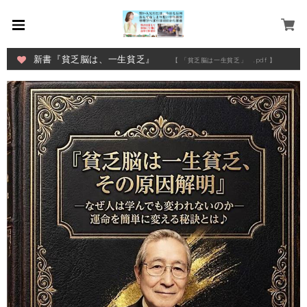
新書『貧乏脳は、一生貧乏』
【 「貧乏脳は一生貧乏」 .pdf 】