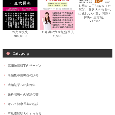
世界の人工知能ＡＩの
解答、貧乏人が金持ち
に成れない 五大問題と
解決へ三方法。
¥2,200
商売大損失
新発明の六大繁盛導倶
¥80,000
¥1,500
Category
高価値情報案内サービス
店舗集客用機器の販売
店舗繁栄への実例集
歯科増患への秘訣の書
老いて健康長寿の秘訣
不思議解明人生すっきり