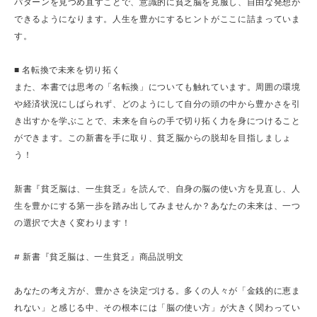
パターンを見つめ直すことで、意識的に貧乏脳を克服し、自由な発想が
できるようになります。人生を豊かにするヒントがここに詰まっていま
す。
■ 名転換で未来を切り拓く
また、本書では思考の「名転換」についても触れています。周囲の環境
や経済状況にしばられず、どのようにして自分の頭の中から豊かさを引
き出すかを学ぶことで、未来を自らの手で切り拓く力を身につけること
ができます。この新書を手に取り、貧乏脳からの脱却を目指しましょ
う！
新書『貧乏脳は、一生貧乏』を読んで、自身の脳の使い方を見直し、人
生を豊かにする第一歩を踏み出してみませんか？あなたの未来は、一つ
の選択で大きく変わります！
# 新書『貧乏脳は、一生貧乏』商品説明文
あなたの考え方が、豊かさを決定づける。多くの人々が「金銭的に恵ま
れない」と感じる中、その根本には「脳の使い方」が大きく関わってい