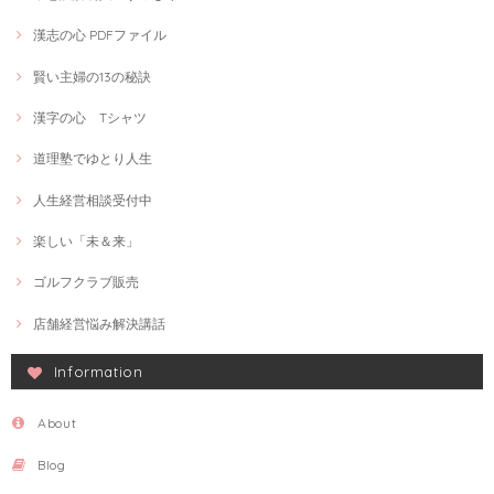
漢志の心 PDFファイル
賢い主婦の13の秘訣
漢字の心 Tシャツ
道理塾でゆとり人生
人生経営相談受付中
楽しい「未＆来」
ゴルフクラブ販売
店舗経営悩み解決講話
Information
About
Blog