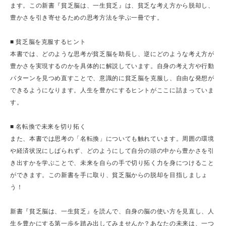
ます。この新書『貧乏脳は、一生貧乏』は、貧乏な考え方から脱却し、
豊かさを引き寄せるための思考方法を学ぶ一冊です。
■ 貧乏脳を克服するヒント
本書では、どのような思考が貧乏脳を助長し、逆にどのような考え方が
豊かさを実現するのかを具体的に解説しています。自身の考え方や行動
パターンを見つめ直すことで、意識的に貧乏脳を克服し、自由な発想が
できるようになります。人生を豊かにするヒントがここに詰まっていま
す。
■ 名転換で未来を切り拓く
また、本書では思考の「名転換」についても触れています。周囲の環境
や経済状況にしばられず、どのようにして自分の頭の中から豊かさを引
き出すかを学ぶことで、未来を自らの手で切り拓く力を身につけること
ができます。この新書を手に取り、貧乏脳からの脱却を目指しましょ
う！
新書『貧乏脳は、一生貧乏』を読んで、自身の脳の使い方を見直し、人
生を豊かにする第一歩を踏み出してみませんか？あなたの未来は、一つ