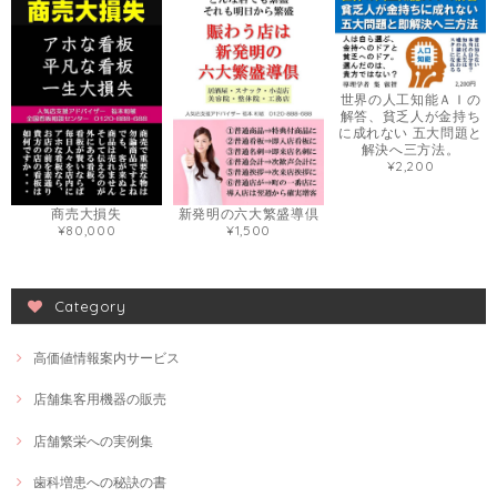
世界の人工知能ＡＩの
解答、貧乏人が金持ち
に成れない 五大問題と
解決へ三方法。
¥2,200
商売大損失
新発明の六大繁盛導倶
¥80,000
¥1,500
Category
高価値情報案内サービス
店舗集客用機器の販売
店舗繁栄への実例集
歯科増患への秘訣の書