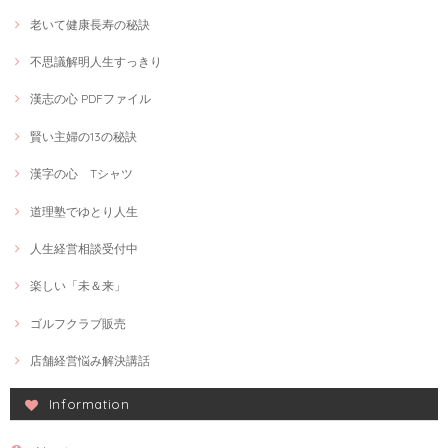
老いて健康長寿の秘訣
不思議解明人生すっきり
漢志の心 PDFファイル
賢い主婦の13の秘訣
漢字の心 Tシャツ
道理塾でゆとり人生
人生経営相談受付中
楽しい「未＆来」
ゴルフクラブ販売
店舗経営悩み解決講話
Information