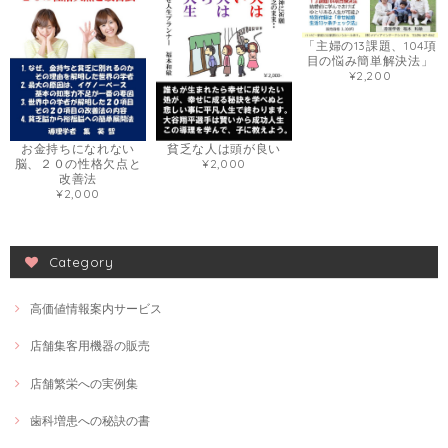
「主婦の13課題、104項
目の悩み簡単解決法」
¥2,200
お金持ちになれない
貧乏な人は頭が良い
脳、２０の性格欠点と
¥2,000
改善法
¥2,000
Category
高価値情報案内サービス
店舗集客用機器の販売
店舗繁栄への実例集
歯科増患への秘訣の書