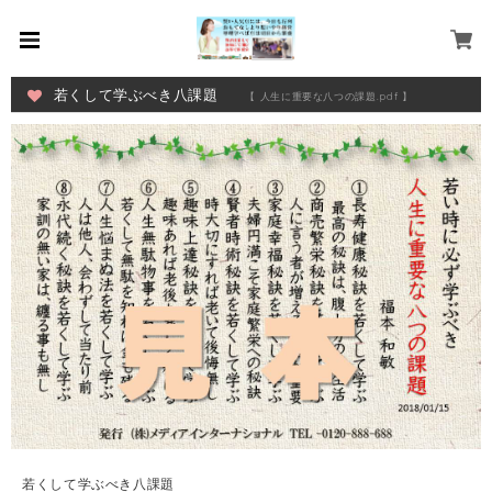
若くして学ぶべき八課題
【 人生に重要な八つの課題.pdf 】
若くして学ぶべき八課題