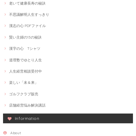
老いて健康長寿の秘訣
不思議解明人生すっきり
漢志の心 PDFファイル
賢い主婦の13の秘訣
漢字の心 Tシャツ
道理塾でゆとり人生
人生経営相談受付中
楽しい「未＆来」
ゴルフクラブ販売
店舗経営悩み解決講話
Information
About