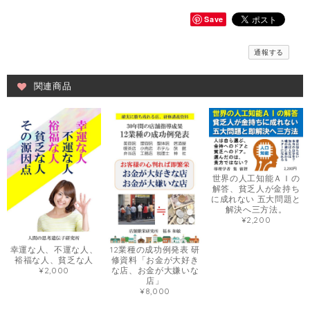
Save
通報する
関連商品
世界の人工知能ＡＩの
解答、貧乏人が金持ち
に成れない 五大問題と
解決へ三方法。
¥2,200
幸運な人、不運な人、
12業種の成功例発表 研
裕福な人、貧乏な人
修資料「お金が大好き
¥2,000
な店、お金が大嫌いな
店」
¥8,000