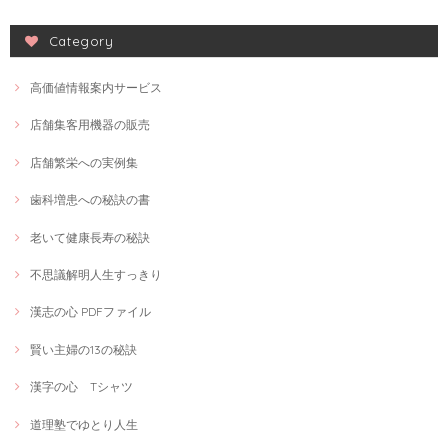
Category
高価値情報案内サービス
店舗集客用機器の販売
店舗繁栄への実例集
歯科増患への秘訣の書
老いて健康長寿の秘訣
不思議解明人生すっきり
漢志の心 PDFファイル
賢い主婦の13の秘訣
漢字の心 Tシャツ
道理塾でゆとり人生