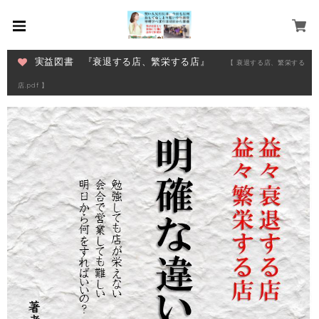
実益図書 『衰退する店、繁栄する店』
【 衰退する店、繁栄する
店.pdf 】