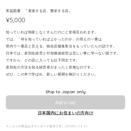
実益図書 『衰退する店、繁栄する店』
¥5,000
知っていれば倒産しなくすんだのにと皆様言われます。
では、「何を知っていればよかったのか」の答えの一番は
県内で一番店と言える、独自店舗集客法をもっていたらの話です。
日本では、差別化経営と付加価値経営は悲しい事に学べない国です。
ですから、どの店に入っても以下同文です。
差別化の方法を知る経営者がまったく皆無なのです。
ぜひ、この本で学ばれ、新しい展開を御計りください。
Ship to Japan only
Add to cart
日本国内にお住まいの方向け
※こちらの商品はダウンロード販売です。(933605 バイト)