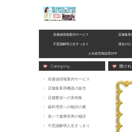
高価値情報案内サービス
店舗集客
不思議解明人生すっきり
漢志の心 
人生経営相談受付中
Category
開けれ
高価値情報案内サービス
店舗集客用機器の販売
店舗繁栄への実例集
歯科増患への秘訣の書
老いて健康長寿の秘訣
不思議解明人生すっきり