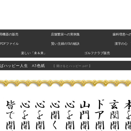
用機器の販売
店舗繁栄への実例集
歯科増患へ
PDFファイル
賢い主婦の13の秘訣
漢字の心 
楽しい「未＆来」
ゴルフクラブ販売
ばハッピー人生 A3色紙
【 開けるとハッピー.pdf 】