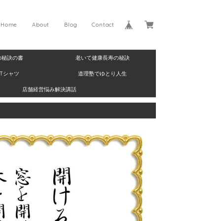
Home
About
Blog
Contact
の秘訣の書
老いて健康長寿の秘訣
Tシャツ
道理塾でゆとり人生
店舗経営悩み解決講話