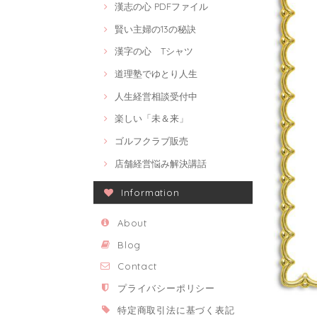
漢志の心 PDFファイル
賢い主婦の13の秘訣
漢字の心 Tシャツ
道理塾でゆとり人生
人生経営相談受付中
楽しい「未＆来」
ゴルフクラブ販売
店舗経営悩み解決講話
Information
About
Blog
Contact
プライバシーポリシー
特定商取引法に基づく表記