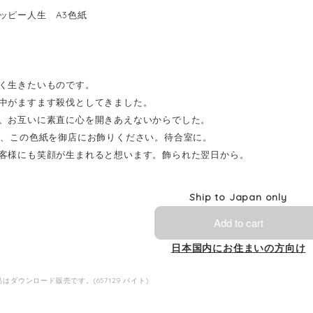
ッピー人生 A3色紙
く生きたいものです。
中がますます殺伐としてきました。
、お互いに素直に心を開きあえないからでした。
の、この色紙を御店にお飾りください。待合室に。
客様にも笑顔が生まれると想います。飾られた翌日から。
Ship to Japan only
Add to cart
日本国内にお住まいの方向け
はダウンロード販売です。(657129 バイト)