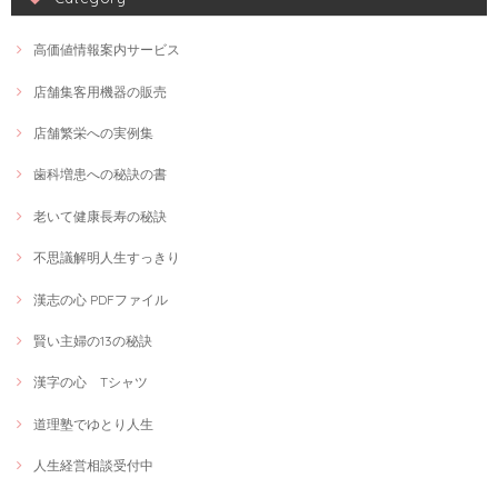
高価値情報案内サービス
店舗集客用機器の販売
店舗繁栄への実例集
歯科増患への秘訣の書
老いて健康長寿の秘訣
不思議解明人生すっきり
漢志の心 PDFファイル
賢い主婦の13の秘訣
漢字の心 Tシャツ
道理塾でゆとり人生
人生経営相談受付中