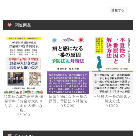
通報する
関連商品
12業種の成功例発表 研
病気と癌になる一番の
不登校の一番の原因と
修資料「お金が大好き
原因、予防法＆対策法
解決方法
な店、お金が大嫌いな
¥3,000
¥1,500
店」
¥8,000
Category