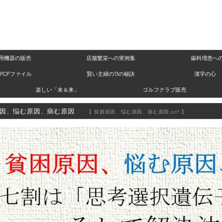
用機器の販売
店舗繁栄への実例集
歯科増患へ
PDFファイル
賢い主婦の13の秘訣
漢字の心 
楽しい「未＆来」
ゴルフクラブ販売
因、悩む原因、病む原因
【 貧困原因、悩む原因、病む原因.pdf 】