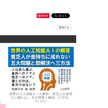
Save
通報する
世界の人工知能ＡＩの解答、貧乏人が金持
ちに成れない 五大問題と解決へ三方法。
¥2,200