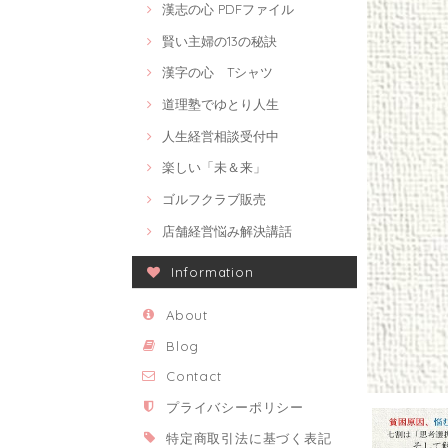
漢志の心 PDFファイル
賢い主婦の13の秘訣
漢字の心 Tシャツ
道理塾でゆとり人生
人生経営相談受付中
楽しい「未＆来」
ゴルフクラブ販売
店舗経営悩み解決講話
Information
About
Blog
Contact
プライバシーポリシー
特定商取引法に基づく表記