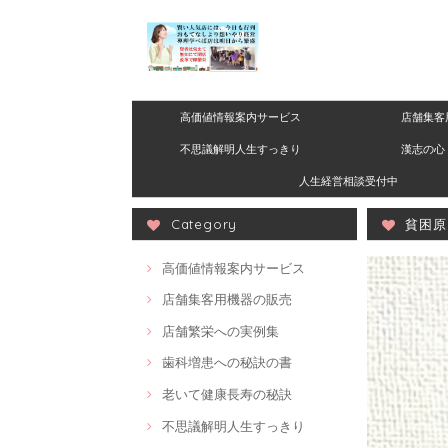
高価値情報案内サービス
店舗集客
不思議解明人生すっきり
漢志の心 
人生経営相談受付中
Category
貧困原
高価値情報案内サービス
店舗集客用機器の販売
店舗繁栄への実例集
歯科増患への秘訣の書
老いて健康長寿の秘訣
不思議解明人生すっきり