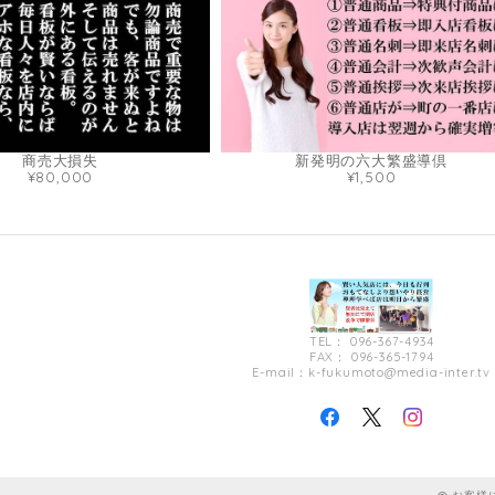
商売大損失
新発明の六大繁盛導倶
¥80,000
¥1,500
TEL： 096-367-4934
FAX： 096-365-1794
E-mail：
k-fukumoto@media-inter.tv