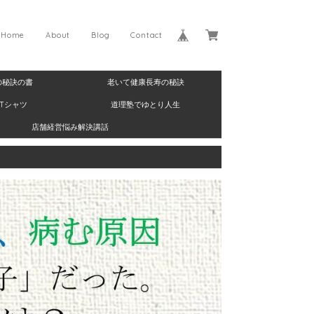
Home
About
Blog
Contact
の秘訣の書
老いて健康長寿の秘訣
Tシャツ
道理塾でゆとり人生
店舗経営悩み解決講話