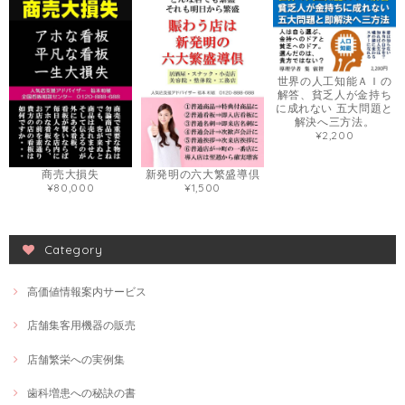
世界の人工知能ＡＩの
解答、貧乏人が金持ち
に成れない 五大問題と
解決へ三方法。
¥2,200
商売大損失
新発明の六大繁盛導倶
¥80,000
¥1,500
Category
高価値情報案内サービス
店舗集客用機器の販売
店舗繁栄への実例集
歯科増患への秘訣の書