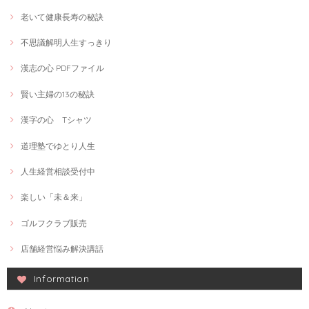
老いて健康長寿の秘訣
不思議解明人生すっきり
漢志の心 PDFファイル
賢い主婦の13の秘訣
漢字の心 Tシャツ
道理塾でゆとり人生
人生経営相談受付中
楽しい「未＆来」
ゴルフクラブ販売
店舗経営悩み解決講話
Information