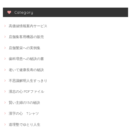
Category
高価値情報案内サービス
店舗集客用機器の販売
店舗繁栄への実例集
歯科増患への秘訣の書
老いて健康長寿の秘訣
不思議解明人生すっきり
漢志の心 PDFファイル
賢い主婦の13の秘訣
漢字の心 Tシャツ
道理塾でゆとり人生