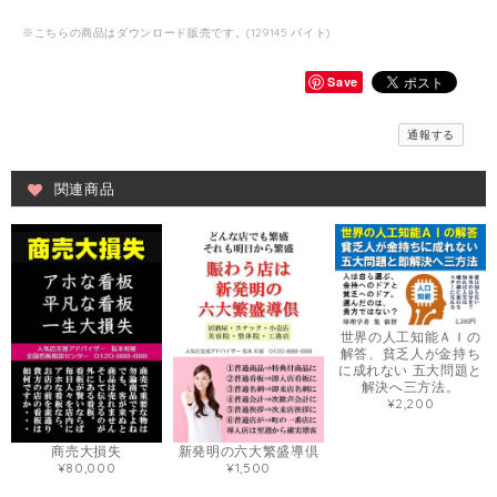
※こちらの商品はダウンロード販売です。(129145 バイト)
Save
通報する
関連商品
世界の人工知能ＡＩの
解答、貧乏人が金持ち
に成れない 五大問題と
解決へ三方法。
¥2,200
商売大損失
新発明の六大繁盛導倶
¥80,000
¥1,500