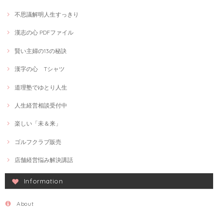
不思議解明人生すっきり
漢志の心 PDFファイル
賢い主婦の13の秘訣
漢字の心 Tシャツ
道理塾でゆとり人生
人生経営相談受付中
楽しい「未＆来」
ゴルフクラブ販売
店舗経営悩み解決講話
Information
About