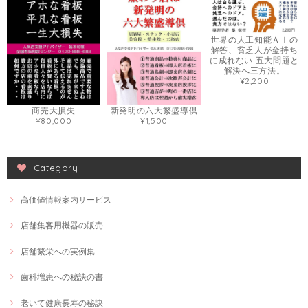
世界の人工知能ＡＩの
解答、貧乏人が金持ち
に成れない 五大問題と
解決へ三方法。
¥2,200
商売大損失
新発明の六大繁盛導倶
¥80,000
¥1,500
Category
高価値情報案内サービス
店舗集客用機器の販売
店舗繁栄への実例集
歯科増患への秘訣の書
老いて健康長寿の秘訣