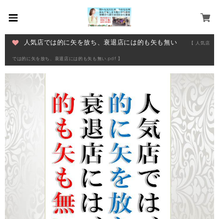
人気店では的に矢を放ち、衰退店には的も矢も無い
【 人気店
では的に矢を放ち、衰退店には的も矢も無い.pdf 】