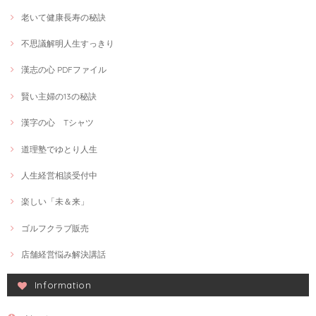
老いて健康長寿の秘訣
不思議解明人生すっきり
漢志の心 PDFファイル
賢い主婦の13の秘訣
漢字の心 Tシャツ
道理塾でゆとり人生
人生経営相談受付中
楽しい「未＆来」
ゴルフクラブ販売
店舗経営悩み解決講話
Information