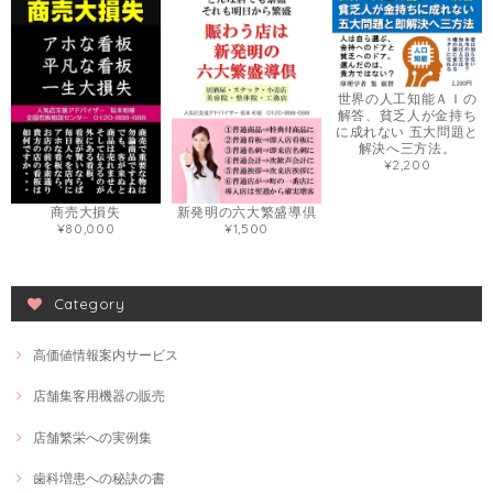
世界の人工知能ＡＩの
解答、貧乏人が金持ち
に成れない 五大問題と
解決へ三方法。
¥2,200
商売大損失
新発明の六大繁盛導倶
¥80,000
¥1,500
Category
高価値情報案内サービス
店舗集客用機器の販売
店舗繁栄への実例集
歯科増患への秘訣の書