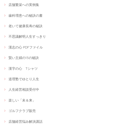
店舗繁栄への実例集
歯科増患への秘訣の書
老いて健康長寿の秘訣
不思議解明人生すっきり
漢志の心 PDFファイル
賢い主婦の13の秘訣
漢字の心 Tシャツ
道理塾でゆとり人生
人生経営相談受付中
楽しい「未＆来」
ゴルフクラブ販売
店舗経営悩み解決講話