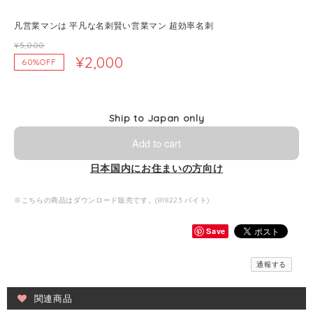
凡営業マンは 平凡な名刺賢い営業マン 超効率名刺
¥5,000
¥2,000
60%OFF
Ship to Japan only
Add to cart
日本国内にお住まいの方向け
※こちらの商品はダウンロード販売です。(818223 バイト)
Save
通報する
関連商品