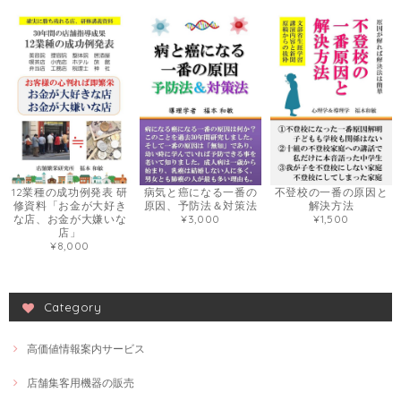
12業種の成功例発表 研
病気と癌になる一番の
不登校の一番の原因と
修資料「お金が大好き
原因、予防法＆対策法
解決方法
な店、お金が大嫌いな
¥3,000
¥1,500
店」
¥8,000
Category
高価値情報案内サービス
店舗集客用機器の販売