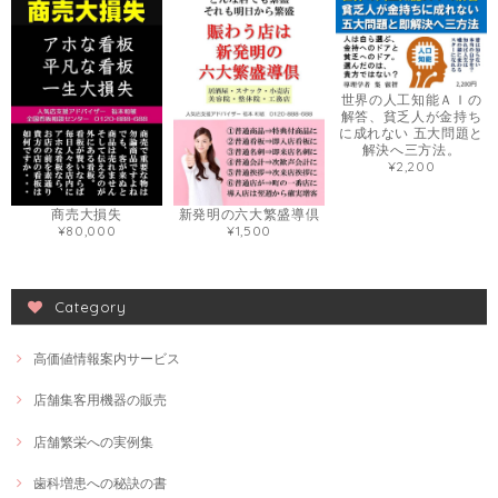
世界の人工知能ＡＩの
解答、貧乏人が金持ち
に成れない 五大問題と
解決へ三方法。
¥2,200
商売大損失
新発明の六大繁盛導倶
¥80,000
¥1,500
Category
高価値情報案内サービス
店舗集客用機器の販売
店舗繁栄への実例集
歯科増患への秘訣の書