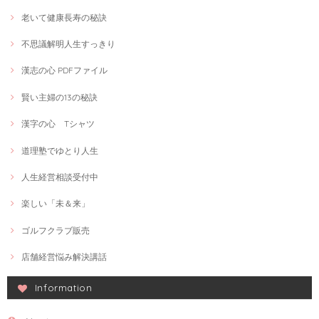
老いて健康長寿の秘訣
不思議解明人生すっきり
漢志の心 PDFファイル
賢い主婦の13の秘訣
漢字の心 Tシャツ
道理塾でゆとり人生
人生経営相談受付中
楽しい「未＆来」
ゴルフクラブ販売
店舗経営悩み解決講話
Information