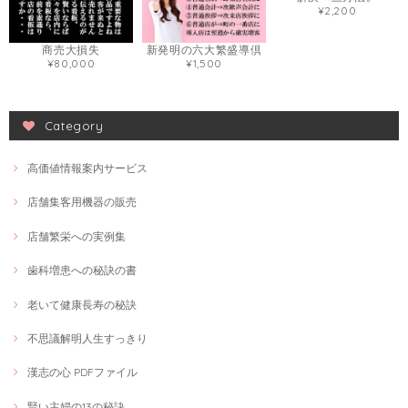
¥2,200
商売大損失
新発明の六大繁盛導倶
¥80,000
¥1,500
Category
高価値情報案内サービス
店舗集客用機器の販売
店舗繁栄への実例集
歯科増患への秘訣の書
老いて健康長寿の秘訣
不思議解明人生すっきり
漢志の心 PDFファイル
賢い主婦の13の秘訣