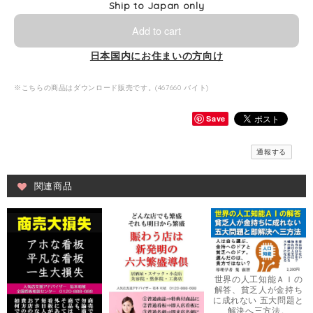
Ship to Japan only
Add to cart
日本国内にお住まいの方向け
※こちらの商品はダウンロード販売です。(467660 バイト)
Save
通報する
関連商品
世界の人工知能ＡＩの
解答、貧乏人が金持ち
に成れない 五大問題と
解決へ三方法。