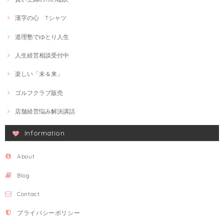
漢字の心 Tシャツ
道理塾でゆとり人生
人生経営相談受付中
楽しい「未＆来」
ゴルフクラブ販売
店舗経営悩み解決講話
Information
About
Blog
Contact
プライバシーポリシー