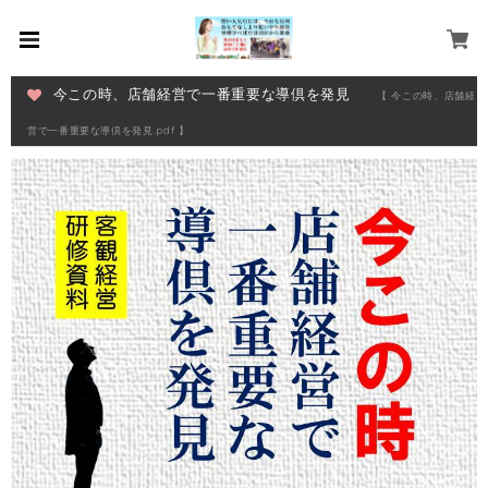
今この時、店舗経営で一番重要な導倶を発見
【 今この時、店舗経
営で一番重要な導倶を発見.pdf 】