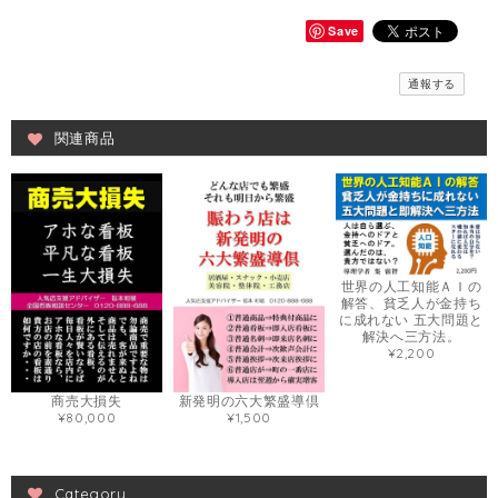
Save
通報する
関連商品
世界の人工知能ＡＩの
解答、貧乏人が金持ち
に成れない 五大問題と
解決へ三方法。
¥2,200
商売大損失
新発明の六大繁盛導倶
¥80,000
¥1,500
Category