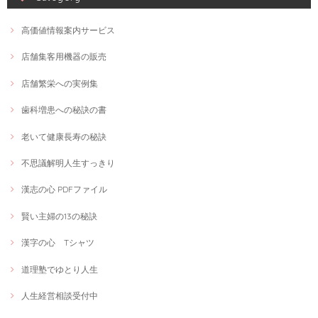
高価値情報案内サービス
店舗集客用機器の販売
店舗繁栄への実例集
歯科増患への秘訣の書
老いて健康長寿の秘訣
不思議解明人生すっきり
漢志の心 PDFファイル
賢い主婦の13の秘訣
漢字の心 Tシャツ
道理塾でゆとり人生
人生経営相談受付中