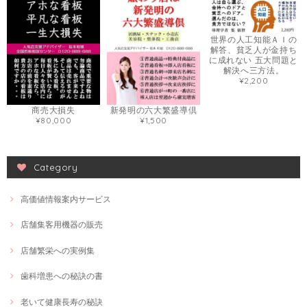
世界の人工知能ＡＩの
解答、貧乏人が金持ち
に成れない 五大問題と
解決へ三方法。
¥2,200
商売大損失
新発明の六大繁盛導倶
¥80,000
¥1,500
Category
高価値情報案内サービス
店舗集客用機器の販売
店舗繁栄への実例集
歯科増患への秘訣の書
老いて健康長寿の秘訣