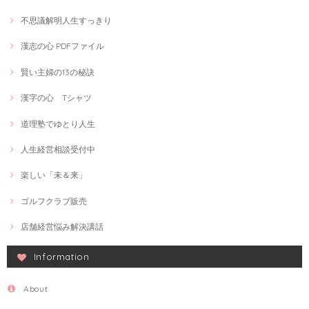
不思議解明人生すっきり
漢志の心 PDFファイル
賢い主婦の13の秘訣
漢字の心 Tシャツ
道理塾でゆとり人生
人生経営相談受付中
楽しい「未＆来」
ゴルフクラブ販売
店舗経営悩み解決講話
Information
About