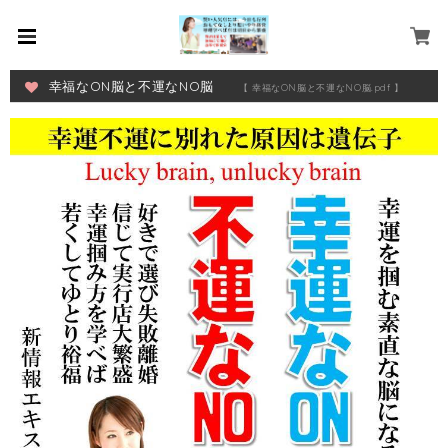
幸福なON脳と不運なNO脳
【 幸福なON脳と不運なNO脳.pdf 】