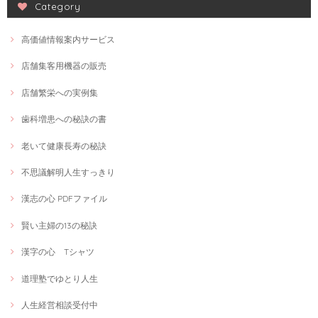
Category
高価値情報案内サービス
店舗集客用機器の販売
店舗繁栄への実例集
歯科増患への秘訣の書
老いて健康長寿の秘訣
不思議解明人生すっきり
漢志の心 PDFファイル
賢い主婦の13の秘訣
漢字の心 Tシャツ
道理塾でゆとり人生
人生経営相談受付中