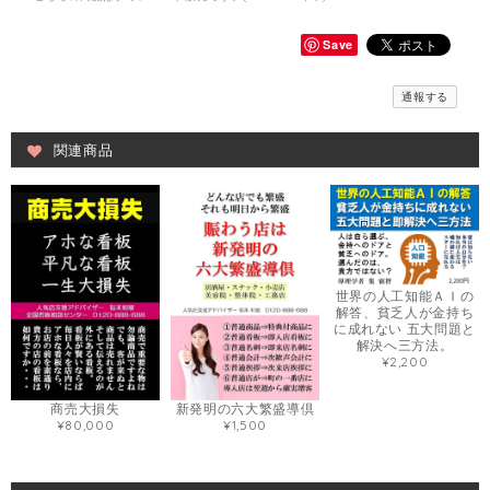
Save
通報する
関連商品
世界の人工知能ＡＩの
解答、貧乏人が金持ち
に成れない 五大問題と
解決へ三方法。
¥2,200
商売大損失
新発明の六大繁盛導倶
¥80,000
¥1,500