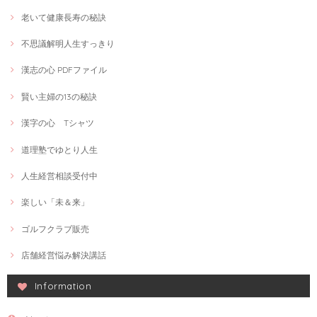
老いて健康長寿の秘訣
不思議解明人生すっきり
漢志の心 PDFファイル
賢い主婦の13の秘訣
漢字の心 Tシャツ
道理塾でゆとり人生
人生経営相談受付中
楽しい「未＆来」
ゴルフクラブ販売
店舗経営悩み解決講話
Information