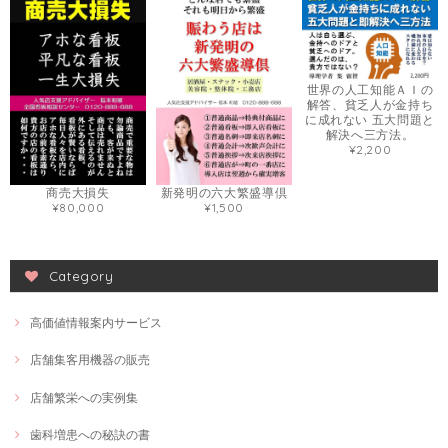
世界の人工知能ＡＩの
解答、貧乏人が金持ち
に成れない 五大問題と
解決へ三方法。
¥2,200
商売大損失
新発明の六大繁盛導倶
¥80,000
¥1,500
Category
高価値情報案内サービス
店舗集客用機器の販売
店舗繁栄への実例集
歯科増患への秘訣の書