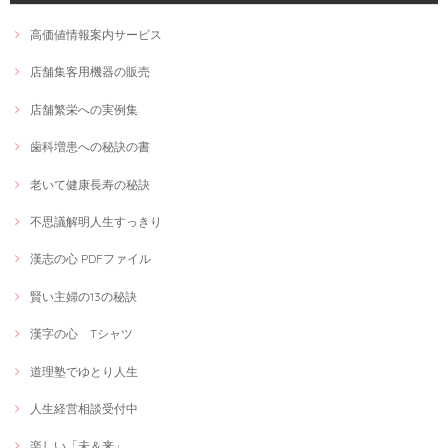
高価値情報案内サービス
店舗集客用機器の販売
店舗繁栄への実例集
歯科増患への秘訣の書
老いて健康長寿の秘訣
不思議解明人生すっきり
漢志の心 PDFファイル
賢い主婦の13の秘訣
漢字の心 Tシャツ
道理塾でゆとり人生
人生経営相談受付中
楽しい「未＆来」