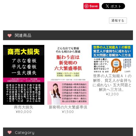
Save
通報する
関連商品
世界の人工知能ＡＩの
解答、貧乏人が金持ち
に成れない 五大問題と
解決へ三方法。
¥2,200
商売大損失
新発明の六大繁盛導倶
¥80,000
¥1,500
Category