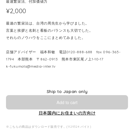
最速繁栄法、付加価値力
¥2,000
最速の繁栄法は、台湾の周先生から学びました。
言葉と挨拶と名刺と看板のバランスも大切でした。
それらのノウハウをここにまとめてみました。
店舗アドバイザー 福本和敏 電話0120-888-688 fax 096-365-
1794 本部熊本 〒862-0913 熊本市東区尾ノ上1-10-17
k-fukumoto@media-inter.tv
Ship to Japan only
Add to cart
日本国内にお住まいの方向け
※こちらの商品はダウンロード販売です。(1129324 バイト)