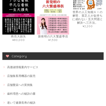
世界の人工知能ＡＩの
解答、貧乏人が金持ち
に成れない 五大問題と
解決へ三方法。
¥2,200
商売大損失
新発明の六大繁盛導倶
¥80,000
¥1,500
Category
高価値情報案内サービス
店舗集客用機器の販売
店舗繁栄への実例集
歯科増患への秘訣の書
老いて健康長寿の秘訣