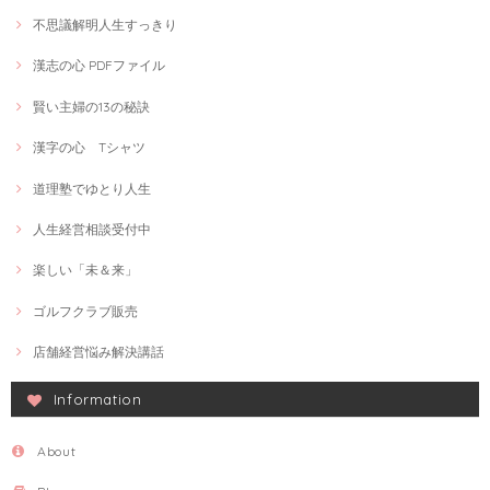
不思議解明人生すっきり
漢志の心 PDFファイル
賢い主婦の13の秘訣
漢字の心 Tシャツ
道理塾でゆとり人生
人生経営相談受付中
楽しい「未＆来」
ゴルフクラブ販売
店舗経営悩み解決講話
Information
About