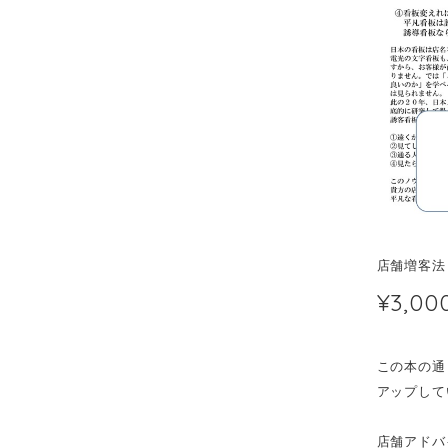
店舗増客法
¥3,00
この本の通
アップして
店舗アド