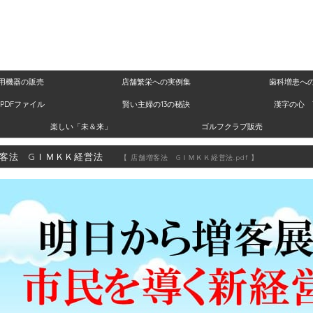
用機器の販売
店舗繁栄への実例集
歯科増患へ
PDFファイル
賢い主婦の13の秘訣
漢字の心 
楽しい「未＆来」
ゴルフクラブ販売
客法 GＩＭＫＫ経営法
【 店舗増客法 GＩＭＫＫ経営法.pdf 】