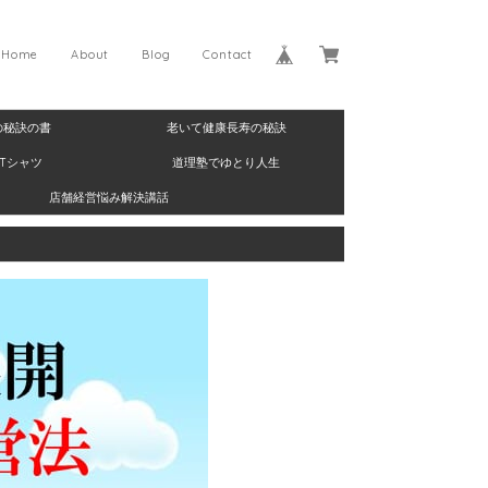
Home
About
Blog
Contact
の秘訣の書
老いて健康長寿の秘訣
Tシャツ
道理塾でゆとり人生
店舗経営悩み解決講話