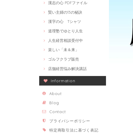
漢志の心 PDFファイル
賢い主婦の13の秘訣
漢字の心 Tシャツ
道理塾でゆとり人生
人生経営相談受付中
楽しい「未＆来」
ゴルフクラブ販売
店舗経営悩み解決講話
Information
About
Blog
Contact
プライバシーポリシー
特定商取引法に基づく表記