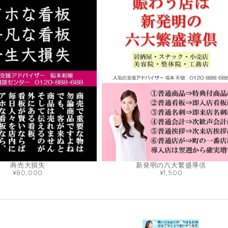
商売大損失
新発明の六大繁盛導倶
¥80,000
¥1,500