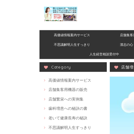
高価値情報案内サービス
店舗集客
不思議解明人生すっきり
漢志の心 
人生経営相談受付中
Category
店舗増
高価値情報案内サービス
店舗集客用機器の販売
店舗繁栄への実例集
歯科増患への秘訣の書
老いて健康長寿の秘訣
不思議解明人生すっきり