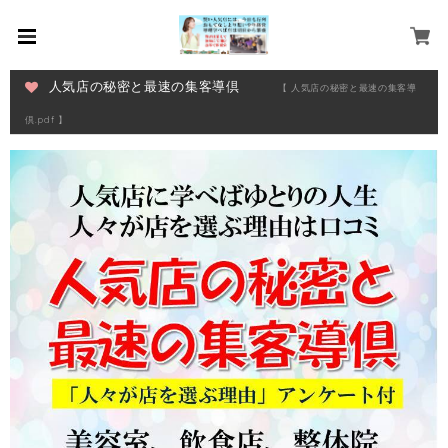
人気店の秘密と最速の集客導倶
【 人気店の秘密と最速の集客導
倶.pdf 】