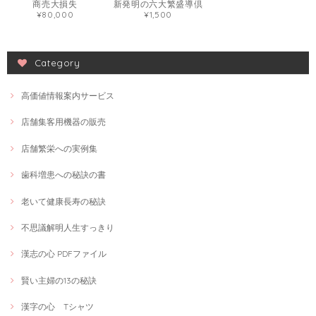
商売大損失
新発明の六大繁盛導倶
¥80,000
¥1,500
Category
高価値情報案内サービス
店舗集客用機器の販売
店舗繁栄への実例集
歯科増患への秘訣の書
老いて健康長寿の秘訣
不思議解明人生すっきり
漢志の心 PDFファイル
賢い主婦の13の秘訣
漢字の心 Tシャツ