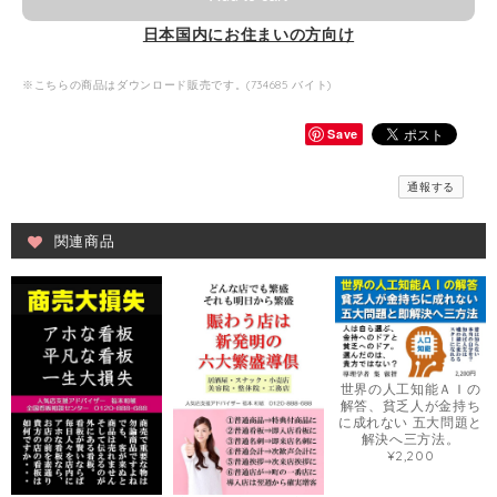
日本国内にお住まいの方向け
※こちらの商品はダウンロード販売です。(734685 バイト)
Save
通報する
関連商品
世界の人工知能ＡＩの
解答、貧乏人が金持ち
に成れない 五大問題と
解決へ三方法。
¥2,200