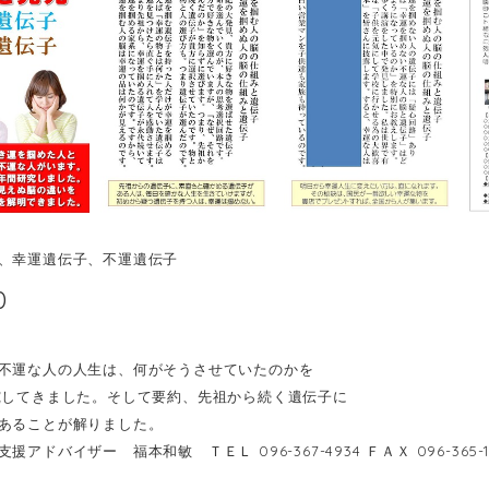
、幸運遺伝子、不運遺伝子
0
不運な人の人生は、何がそうさせていたのかを
究してきました。そして要約、先祖から続く遺伝子に
あることが解りました。
援アドバイザー 福本和敏 ＴＥＬ 096-367-4934 ＦＡＸ 096-365-1