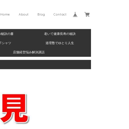
Home
About
Blog
Contact
の秘訣の書
老いて健康長寿の秘訣
Tシャツ
道理塾でゆとり人生
店舗経営悩み解決講話