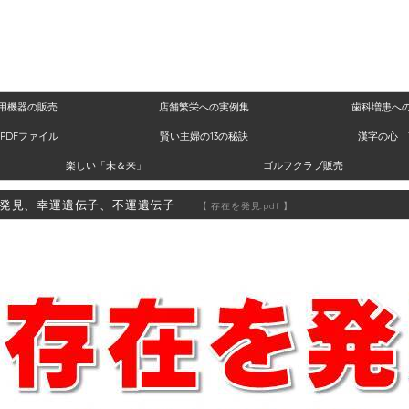
用機器の販売
店舗繁栄への実例集
歯科増患へ
PDFファイル
賢い主婦の13の秘訣
漢字の心 
楽しい「未＆来」
ゴルフクラブ販売
発見、幸運遺伝子、不運遺伝子
【 存在を発見.pdf 】