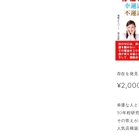
存在を発見
¥2,00
幸運な人と
30年程研
その答えが
人気店構築支