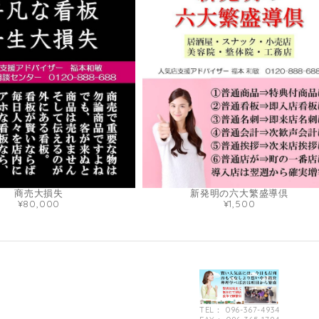
商売大損失
新発明の六大繁盛導倶
¥80,000
¥1,500
TEL： 096-367-4934