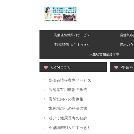
高価値情報案内サービス
店舗集客
不思議解明人生すっきり
漢志の心 
人生経営相談受付中
Category
存在を
高価値情報案内サービス
店舗集客用機器の販売
店舗繁栄への実例集
歯科増患への秘訣の書
老いて健康長寿の秘訣
不思議解明人生すっきり