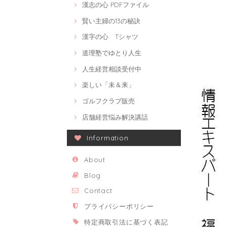
漢志の心 PDFファイル
賢い主婦の13の秘訣
漢字の心 Tシャツ
道理塾でゆとり人生
人生経営相談受付中
楽しい「未＆来」
ゴルフクラブ販売
店舗経営悩み解決講話
Information
About
Blog
Contact
プライバシーポリシー
特定商取引法に基づく表記