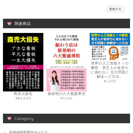
通報する
関連商品
世界の人工知能ＡＩの
解答、貧乏人が金持ち
に成れない 五大問題と
解決へ三方法。
¥2,200
商売大損失
新発明の六大繁盛導倶
¥80,000
¥1,500
Category
高価値情報案内サービス