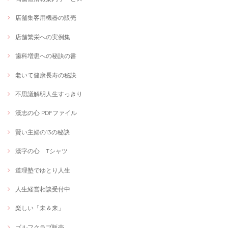
店舗集客用機器の販売
店舗繁栄への実例集
歯科増患への秘訣の書
老いて健康長寿の秘訣
不思議解明人生すっきり
漢志の心 PDFファイル
賢い主婦の13の秘訣
漢字の心 Tシャツ
道理塾でゆとり人生
人生経営相談受付中
楽しい「未＆来」
ゴルフクラブ販売