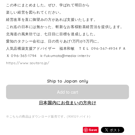
この本にまとめました。ぜひ、学ばれて明日から
楽しい経営を図られてください。
経営改革を直に御望みの方があれば支援いたします。
これ迄の日本には無かった、斬新なお客様歓喜経営法を提供します。
北海道の風来坊では、七日目に目標を達成しました。
愛知のタクシー会社は、日の売りあげ1万円が3万円に。
人気店構築支援アドバイザー 福本和敏 ＴＥＬ 096-367-4934 ＦＡ
Ｘ 096-365-1794
k-fukumoto@media-inter.tv
https://www.soutaro.jp/
Ship to Japan only
Add to cart
日本国内にお住まいの方向け
※こちらの商品はダウンロード販売です。(908529 バイト)
Save