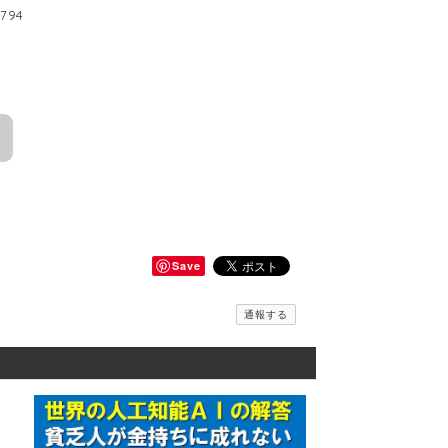
794
Save
通報する