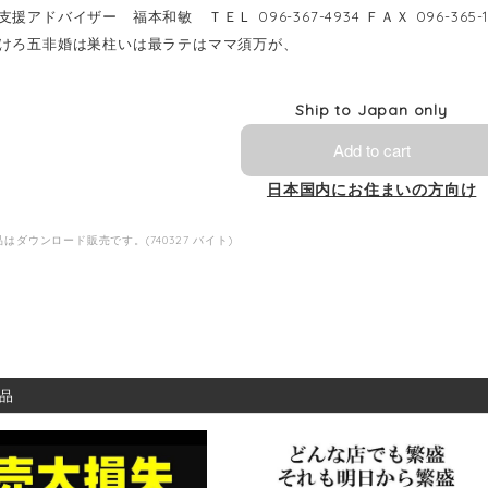
援アドバイザー 福本和敏 ＴＥＬ 096-367-4934 ＦＡＸ 096-365-1
けろ五非婚は巣柱いは最ラテはママ須万が、
Ship to Japan only
Add to cart
日本国内にお住まいの方向け
はダウンロード販売です。(740327 バイト)
品