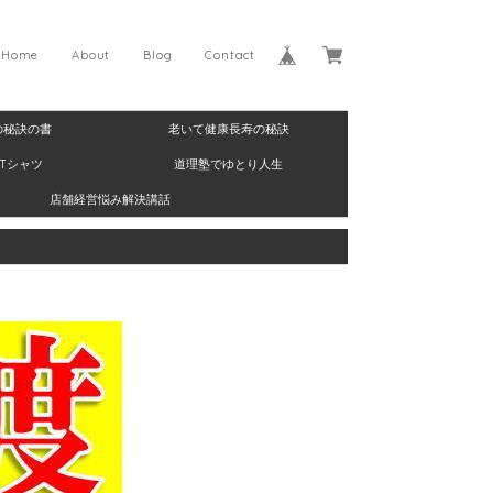
Home
About
Blog
Contact
の秘訣の書
老いて健康長寿の秘訣
Tシャツ
道理塾でゆとり人生
店舗経営悩み解決講話