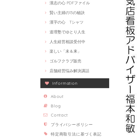
漢志の心 PDFファイル
賢い主婦の13の秘訣
漢字の心 Tシャツ
道理塾でゆとり人生
人生経営相談受付中
楽しい「未＆来」
ゴルフクラブ販売
店舗経営悩み解決講話
Information
About
Blog
Contact
プライバシーポリシー
特定商取引法に基づく表記