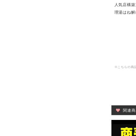
人気店構築支
理湯はね解
※こちらの商品
関連商