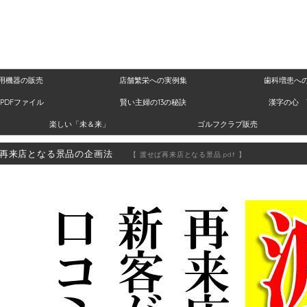
用機器の販売
店舗繁栄への実例集
歯科増患へ
PDFファイル
賢い主婦の13の秘訣
漢字の心 
楽しい「未＆来」
ゴルフクラブ販売
再来店となる景品の企画法
【 渡せば再来店となる景品.pdf 】