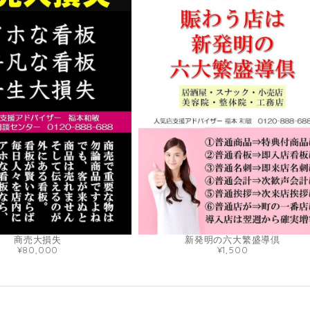
商売大損失
新発明の六大繁盛導倶
¥80,000
¥1,500