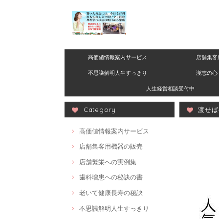
高価値情報案内サービス
店舗集客
不思議解明人生すっきり
漢志の心 
人生経営相談受付中
Category
渡せば
高価値情報案内サービス
店舗集客用機器の販売
店舗繁栄への実例集
歯科増患への秘訣の書
老いて健康長寿の秘訣
不思議解明人生すっきり