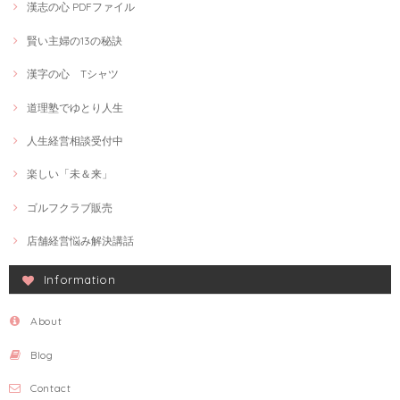
漢志の心 PDFファイル
賢い主婦の13の秘訣
漢字の心 Tシャツ
道理塾でゆとり人生
人生経営相談受付中
楽しい「未＆来」
ゴルフクラブ販売
店舗経営悩み解決講話
Information
About
Blog
Contact