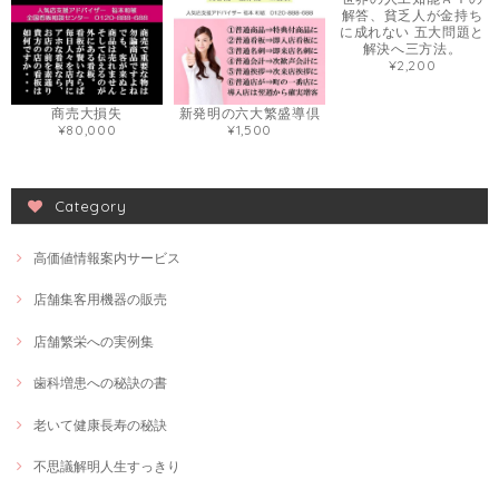
解答、貧乏人が金持ち
に成れない 五大問題と
解決へ三方法。
¥2,200
商売大損失
新発明の六大繁盛導倶
¥80,000
¥1,500
Category
高価値情報案内サービス
店舗集客用機器の販売
店舗繁栄への実例集
歯科増患への秘訣の書
老いて健康長寿の秘訣
不思議解明人生すっきり