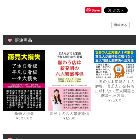
Save
通報する
関連商品
世界の人工知能ＡＩの
解答、貧乏人が金持ち
に成れない 五大問題と
解決へ三方法。
¥2,200
商売大損失
新発明の六大繁盛導倶
¥80,000
¥1,500