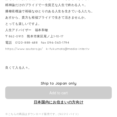
精神論だけのプライドで一生貧乏な人生で終わる人々。
播種収穫論で裕福なゆとりのある人生を生きている人たち。
あすから、貴方も裕福プライドで生きて活きませんか。
とっても楽しいですよ。
人生アドバイザー 福本和敏
〒862-0913 熊本市東区尾ノ上1-10-17
電話 0120-888-688 fax 096-365-1794
https://www.soutaro.jp/
k-fukumoto@media-inter.tv
良くて入る人々。
Ship to Japan only
Add to cart
日本国内にお住まいの方向け
※こちらの商品はダウンロード販売です。(562212 バイト)