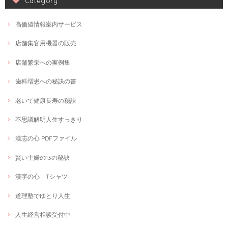
Category
高価値情報案内サービス
店舗集客用機器の販売
店舗繁栄への実例集
歯科増患への秘訣の書
老いて健康長寿の秘訣
不思議解明人生すっきり
漢志の心 PDFファイル
賢い主婦の13の秘訣
漢字の心 Tシャツ
道理塾でゆとり人生
人生経営相談受付中