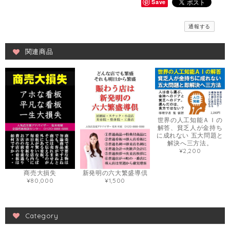
Save
通報する
関連商品
世界の人工知能ＡＩの
解答、貧乏人が金持ち
に成れない 五大問題と
解決へ三方法。
¥2,200
商売大損失
新発明の六大繁盛導倶
¥80,000
¥1,500
Category