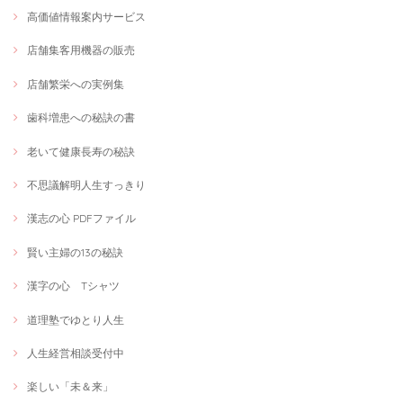
高価値情報案内サービス
店舗集客用機器の販売
店舗繁栄への実例集
歯科増患への秘訣の書
老いて健康長寿の秘訣
不思議解明人生すっきり
漢志の心 PDFファイル
賢い主婦の13の秘訣
漢字の心 Tシャツ
道理塾でゆとり人生
人生経営相談受付中
楽しい「未＆来」