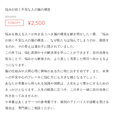
悩みが続く不安な人の脳の構造
¥5,000
¥2,500
50%OFF
悩みを抱える人々が向き合うべき脳の構造を解き明かした一冊、「悩み
が続く不安な人の脳の構造」。なぜ私たちは悩んでしまうのか、困惑す
るのか、その答えは遺伝子に隠されていました。
この本では、悩む原因やその解決策を学ぶことができます。自分自身を
知ることで、悩みから解放され、より楽しく充実した明日へ向かえるよ
うになります。
脳の仕組みや人間心理に興味がある方に特におすすめです。また、未来
への不安や心のブレーキに悩む方にも大きな糧となるでしょう。
あなたが本書から得られる知識や洞察は、人生をより豊かにするための
きっかけとなります。人生の岐路に立つ今、この本と一緒に自分自身に
向き合ってみませんか。
※本書はあくまで一つの参考書です。個別のアドバイスや診断を受ける
場合は、専門家にご相談ください。