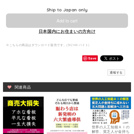
Ship to Japan only
Add to cart
日本国内にお住まいの方向け
※こちらの商品はダウンロード販売です。(342148 バイト)
Save
通報する
関連商品
世界の人工知能ＡＩの
解答、貧乏人が金持ち