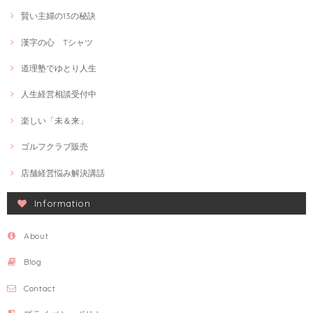
賢い主婦の13の秘訣
漢字の心 Tシャツ
道理塾でゆとり人生
人生経営相談受付中
楽しい「未＆来」
ゴルフクラブ販売
店舗経営悩み解決講話
Information
About
Blog
Contact