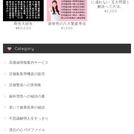
に成れない 五大問題と
解決へ三方法。
¥2,200
商売大損失
新発明の六大繁盛導倶
¥80,000
¥1,500
Category
高価値情報案内サービス
店舗集客用機器の販売
店舗繁栄への実例集
歯科増患への秘訣の書
老いて健康長寿の秘訣
不思議解明人生すっきり
漢志の心 PDFファイル