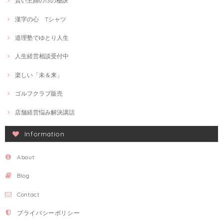
賢い主婦の13の秘訣
漢字の心 Tシャツ
道理塾でゆとり人生
人生経営相談受付中
楽しい「未＆来」
ゴルフクラブ販売
店舗経営悩み解決講話
Information
About
Blog
Contact
プライバシーポリシー