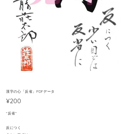
漢字の心「反省」PDFデータ
¥200
"反省”
反につく