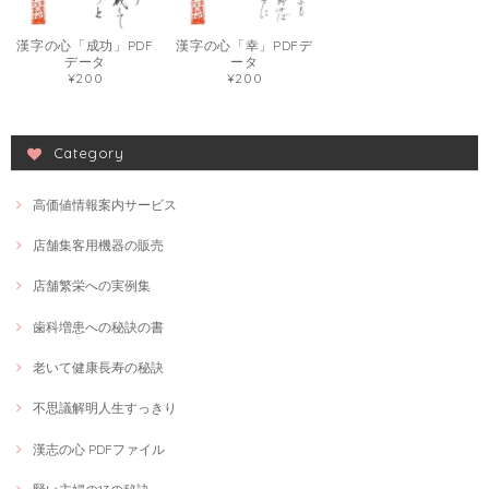
漢字の心「成功」PDF
漢字の心「幸」PDFデ
データ
ータ
¥200
¥200
Category
高価値情報案内サービス
店舗集客用機器の販売
店舗繁栄への実例集
歯科増患への秘訣の書
老いて健康長寿の秘訣
不思議解明人生すっきり
漢志の心 PDFファイル