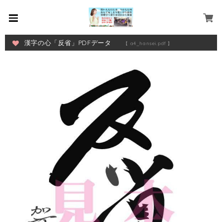
漢字の心「反省」PDFデータ
【 a4_hansei.pdf 】