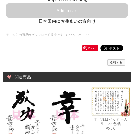
Add to cart
日本国内にお住まいの方向け
※こちらの商品はダウンロード販売です。(167790 バイト)
Save
通報する
関連商品
開ければハッピー人
生 A3色紙
¥500