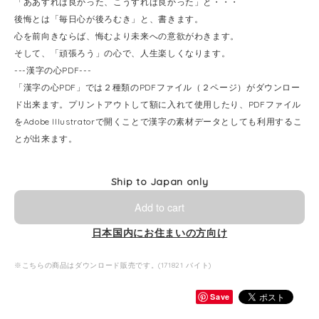
「ああすれば良かった、こうすれば良かった」と・・・
後悔とは「毎日心が後ろむき」と、書きます。
心を前向きならば、悔むより未来への意欲がわきます。
そして、「頑張ろう」の心で、人生楽しくなります。
---漢字の心PDF---
「漢字の心PDF」では２種類のPDFファイル（２ページ）がダウンロー
ド出来ます。プリントアウトして額に入れて使用したり、PDFファイル
をAdobe Illustratorで開くことで漢字の素材データとしても利用するこ
とが出来ます。
Ship to Japan only
Add to cart
日本国内にお住まいの方向け
※こちらの商品はダウンロード販売です。(171821 バイト)
Save