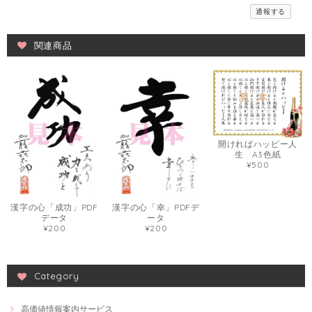
通報する
関連商品
開ければハッピー人
生 A3色紙
¥500
漢字の心「成功」PDF
漢字の心「幸」PDFデ
データ
ータ
¥200
¥200
Category
高価値情報案内サービス