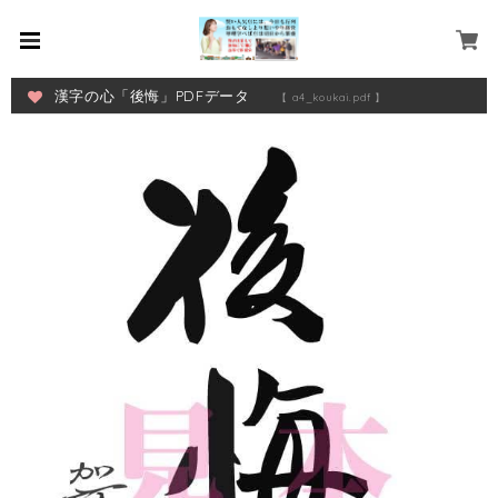
漢字の心「後悔」PDFデータ
【 a4_koukai.pdf 】