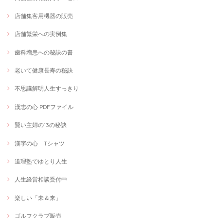
店舗集客用機器の販売
店舗繁栄への実例集
歯科増患への秘訣の書
老いて健康長寿の秘訣
不思議解明人生すっきり
漢志の心 PDFファイル
賢い主婦の13の秘訣
漢字の心 Tシャツ
道理塾でゆとり人生
人生経営相談受付中
楽しい「未＆来」
ゴルフクラブ販売