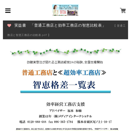
実益書 「普通工務店と効率工務店の智恵比較表」
【 普通工
務店と智恵工務店の比較表.pdf 】