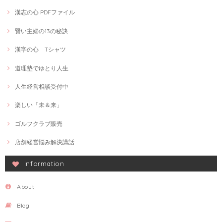
漢志の心 PDFファイル
賢い主婦の13の秘訣
漢字の心 Tシャツ
道理塾でゆとり人生
人生経営相談受付中
楽しい「未＆来」
ゴルフクラブ販売
店舗経営悩み解決講話
Information
About
Blog