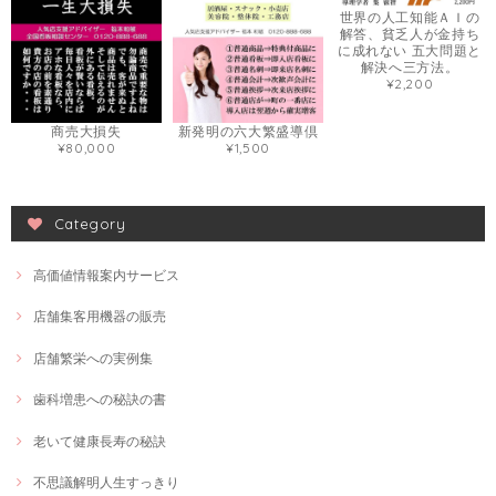
世界の人工知能ＡＩの
解答、貧乏人が金持ち
に成れない 五大問題と
解決へ三方法。
¥2,200
商売大損失
新発明の六大繁盛導倶
¥80,000
¥1,500
Category
高価値情報案内サービス
店舗集客用機器の販売
店舗繁栄への実例集
歯科増患への秘訣の書
老いて健康長寿の秘訣
不思議解明人生すっきり