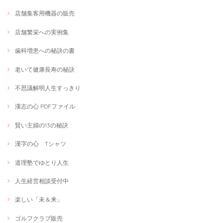
店舗集客用機器の販売
店舗繁栄への実例集
歯科増患への秘訣の書
老いて健康長寿の秘訣
不思議解明人生すっきり
漢志の心 PDFファイル
賢い主婦の13の秘訣
漢字の心 Tシャツ
道理塾でゆとり人生
人生経営相談受付中
楽しい「未＆来」
ゴルフクラブ販売