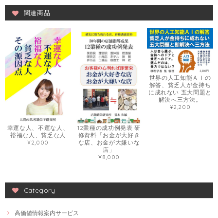
関連商品
世界の人工知能ＡＩの
解答、貧乏人が金持ち
に成れない 五大問題と
解決へ三方法。
¥2,200
幸運な人、不運な人、
12業種の成功例発表 研
裕福な人、貧乏な人
修資料「お金が大好き
¥2,000
な店、お金が大嫌いな
店」
¥8,000
Category
高価値情報案内サービス