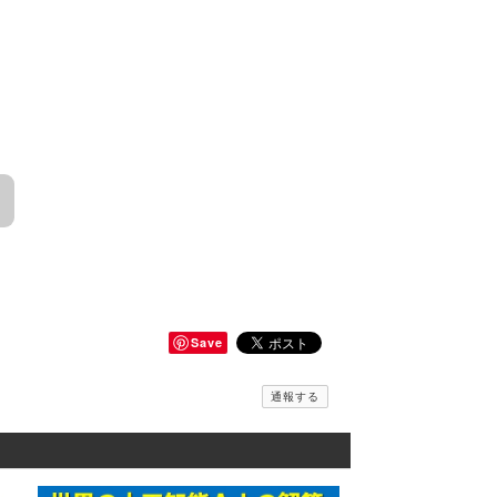
Save
通報する