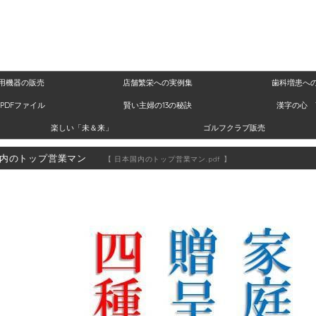
用機器の販売
店舗繁栄への実例集
歯科増患へ
PDFファイル
賢い主婦の13の秘訣
漢字の心 
楽しい「未＆来」
ゴルフクラブ販売
国内のトップ営業マン
【 日本国内のトップ営業マン.pdf 】