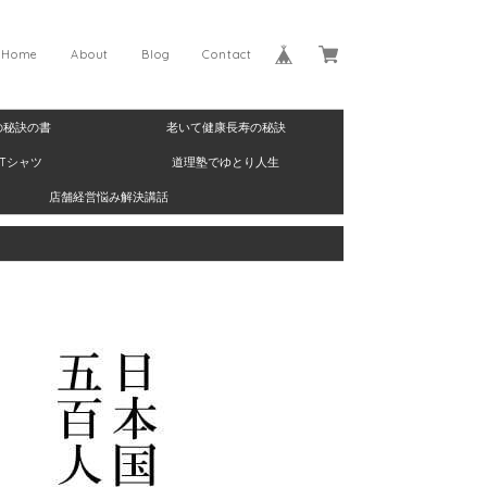
Home
About
Blog
Contact
の秘訣の書
老いて健康長寿の秘訣
Tシャツ
道理塾でゆとり人生
店舗経営悩み解決講話