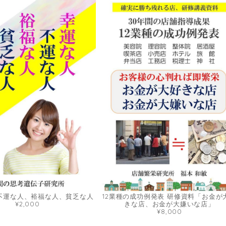
不運な人、裕福な人、貧乏な人
12業種の成功例発表 研修資料「お金が
¥2,000
きな店、お金が大嫌いな店」
¥8,000