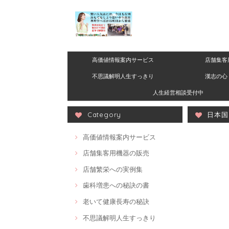
高価値情報案内サービス
店舗集客
不思議解明人生すっきり
漢志の心 
人生経営相談受付中
Category
日本
高価値情報案内サービス
店舗集客用機器の販売
店舗繁栄への実例集
歯科増患への秘訣の書
老いて健康長寿の秘訣
不思議解明人生すっきり