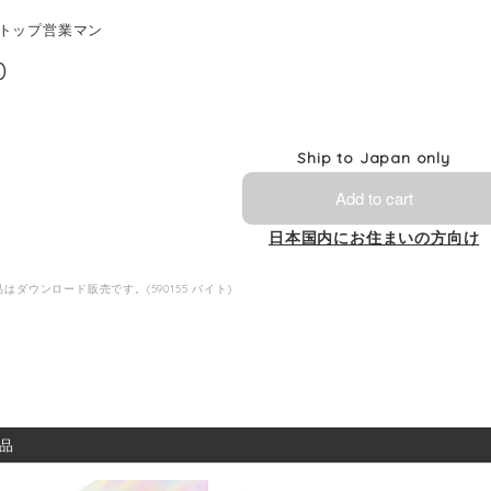
トップ営業マン
0
Ship to Japan only
Add to cart
日本国内にお住まいの方向け
はダウンロード販売です。(590155 バイト)
品