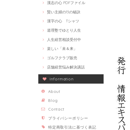
漢志の心 PDFファイル
賢い主婦の13の秘訣
漢字の心 Tシャツ
道理塾でゆとり人生
人生経営相談受付中
楽しい「未＆来」
ゴルフクラブ販売
店舗経営悩み解決講話
Information
About
Blog
Contact
プライバシーポリシー
特定商取引法に基づく表記