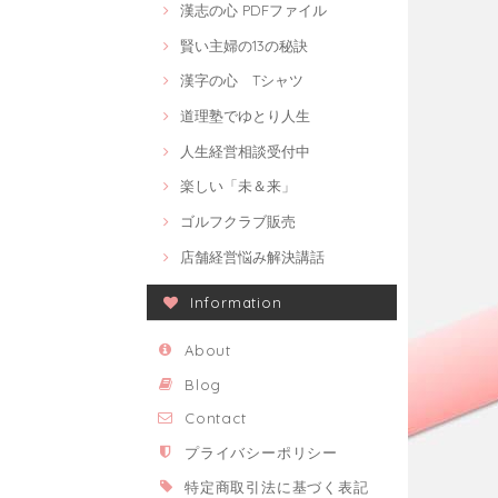
漢志の心 PDFファイル
賢い主婦の13の秘訣
漢字の心 Tシャツ
道理塾でゆとり人生
人生経営相談受付中
楽しい「未＆来」
ゴルフクラブ販売
店舗経営悩み解決講話
Information
About
Blog
Contact
プライバシーポリシー
特定商取引法に基づく表記