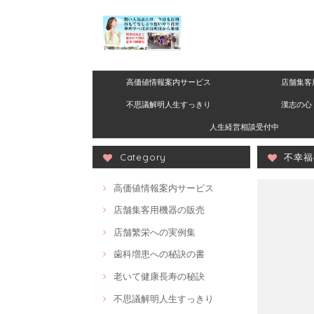
高価値情報案内サービス
店舗集客
不思議解明人生すっきり
漢志の心 
人生経営相談受付中
Category
不幸
高価値情報案内サービス
店舗集客用機器の販売
店舗繁栄への実例集
歯科増患への秘訣の書
老いて健康長寿の秘訣
不思議解明人生すっきり