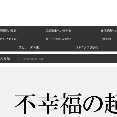
用機器の販売
店舗繁栄への実例集
歯科増患へ
PDFファイル
賢い主婦の13の秘訣
漢字の心 
楽しい「未＆来」
ゴルフクラブ販売
福の起源
【 不幸福の起源.pdf 】