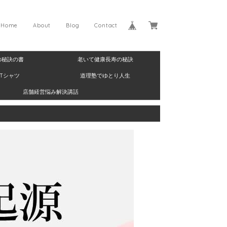
Home
About
Blog
Contact
の秘訣の書
老いて健康長寿の秘訣
Tシャツ
道理塾でゆとり人生
店舗経営悩み解決講話