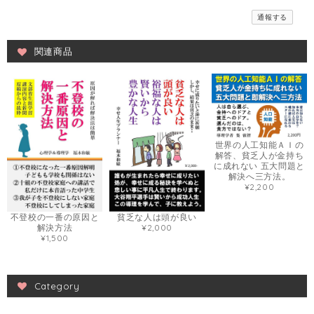
通報する
関連商品
世界の人工知能ＡＩの
解答、貧乏人が金持ち
に成れない 五大問題と
解決へ三方法。
¥2,200
不登校の一番の原因と
貧乏な人は頭が良い
解決方法
¥2,000
¥1,500
Category