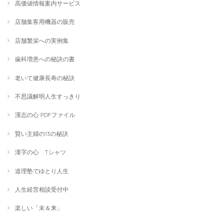
高価値情報案内サービス
店舗集客用機器の販売
店舗繁栄への実例集
歯科増患への秘訣の書
老いて健康長寿の秘訣
不思議解明人生すっきり
漢志の心 PDFファイル
賢い主婦の13の秘訣
漢字の心 Tシャツ
道理塾でゆとり人生
人生経営相談受付中
楽しい「未＆来」