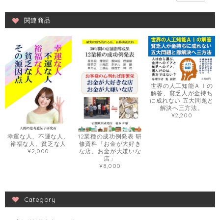
関連商品
世界の人工知能ＡＩの
解答、貧乏人が金持ち
に成れない 五大問題と
解決へ三方法。
¥2,200
幸運な人、不運な人、
12業種の成功例発表 研
裕福な人、貧乏な人
修資料「お金が大好き
¥2,000
な店、お金が大嫌いな
店」
¥8,000
Category