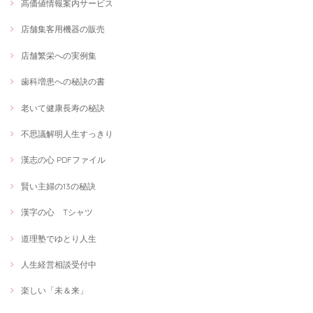
高価値情報案内サービス
店舗集客用機器の販売
店舗繁栄への実例集
歯科増患への秘訣の書
老いて健康長寿の秘訣
不思議解明人生すっきり
漢志の心 PDFファイル
賢い主婦の13の秘訣
漢字の心 Tシャツ
道理塾でゆとり人生
人生経営相談受付中
楽しい「未＆来」