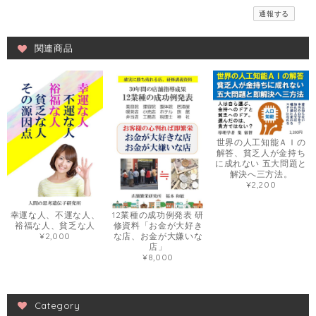
通報する
関連商品
世界の人工知能ＡＩの
解答、貧乏人が金持ち
に成れない 五大問題と
解決へ三方法。
¥2,200
幸運な人、不運な人、
12業種の成功例発表 研
裕福な人、貧乏な人
修資料「お金が大好き
¥2,000
な店、お金が大嫌いな
店」
¥8,000
Category