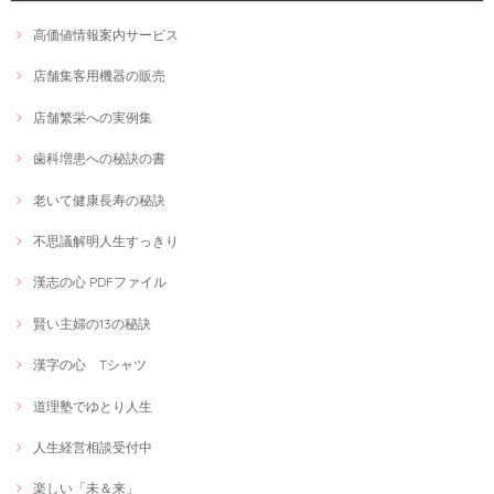
高価値情報案内サービス
店舗集客用機器の販売
店舗繁栄への実例集
歯科増患への秘訣の書
老いて健康長寿の秘訣
不思議解明人生すっきり
漢志の心 PDFファイル
賢い主婦の13の秘訣
漢字の心 Tシャツ
道理塾でゆとり人生
人生経営相談受付中
楽しい「未＆来」