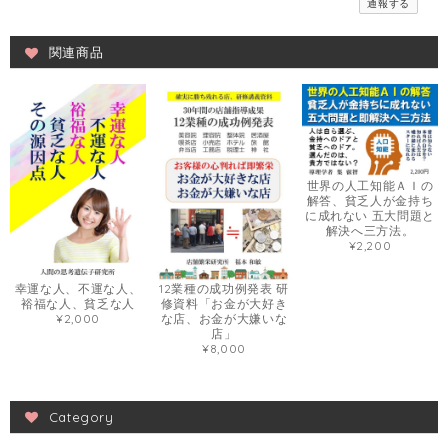
通報する
関連商品
世界の人工知能ＡＩの
解答、貧乏人が金持ち
に成れない 五大問題と
解決へ三方法。
¥2,200
幸運な人、不運な人、
12業種の成功例発表 研
裕福な人、貧乏な人
修資料「お金が大好き
¥2,000
な店、お金が大嫌いな
店」
¥8,000
Category