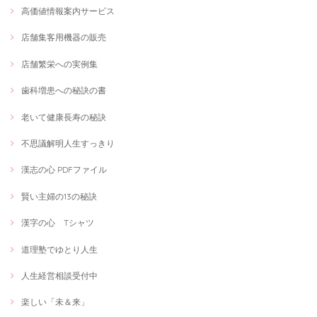
高価値情報案内サービス
店舗集客用機器の販売
店舗繁栄への実例集
歯科増患への秘訣の書
老いて健康長寿の秘訣
不思議解明人生すっきり
漢志の心 PDFファイル
賢い主婦の13の秘訣
漢字の心 Tシャツ
道理塾でゆとり人生
人生経営相談受付中
楽しい「未＆来」