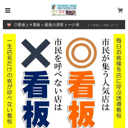
◎看板と✕看板＋最速の誘客トーク術
【 ◎看板と✕看板.pdf 】