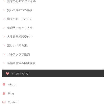
漢志の心 PDFファイル
賢い主婦の13の秘訣
漢字の心 Tシャツ
道理塾でゆとり人生
人生経営相談受付中
楽しい「未＆来」
ゴルフクラブ販売
店舗経営悩み解決講話
Information
About
Blog
Contact