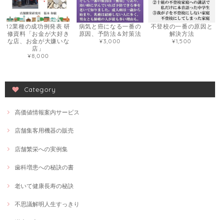
12業種の成功例発表 研
病気と癌になる一番の
不登校の一番の原因と
修資料「お金が大好き
原因、予防法＆対策法
解決方法
な店、お金が大嫌いな
¥3,000
¥1,500
店」
¥8,000
Category
高価値情報案内サービス
店舗集客用機器の販売
店舗繁栄への実例集
歯科増患への秘訣の書
老いて健康長寿の秘訣
不思議解明人生すっきり