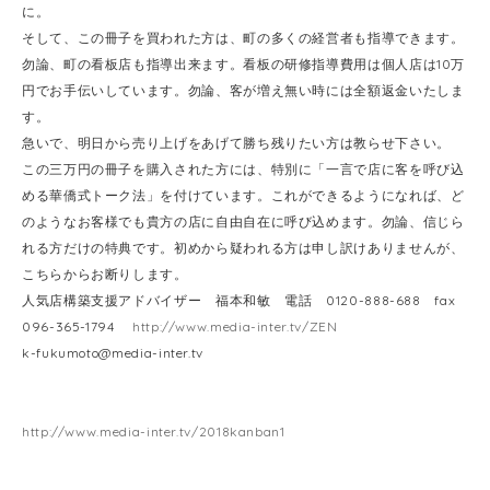
に。
そして、この冊子を買われた方は、町の多くの経営者も指導できます。
勿論、町の看板店も指導出来ます。看板の研修指導費用は個人店は10万
円でお手伝いしています。勿論、客が増え無い時には全額返金いたしま
す。
急いで、明日から売り上げをあげて勝ち残りたい方は教らせ下さい。
この三万円の冊子を購入された方には、特別に「一言で店に客を呼び込
める華僑式トーク法」を付けています。これができるようになれば、ど
のようなお客様でも貴方の店に自由自在に呼び込めます。勿論、信じら
れる方だけの特典です。初めから疑われる方は申し訳けありませんが、
こちらからお断りします。
人気店構築支援アドバイザー 福本和敏 電話 0120-888-688 fax
096-365-1794
http://www.media-inter.tv/ZEN
k-fukumoto@media-inter.tv
http://www.media-inter.tv/2018kanban1