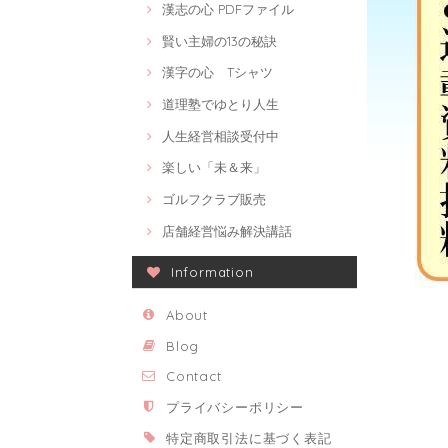
漢志の心 PDFファイル
賢い主婦の13の秘訣
漢字の心 Tシャツ
道理塾でゆとり人生
人生経営相談受付中
楽しい「未＆来」
ゴルフクラブ販売
店舗経営悩み解決講話
Information
About
Blog
Contact
プライバシーポリシー
特定商取引法に基づく表記