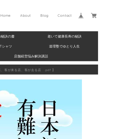
Home
About
Blog
Contact
の秘訣の書
老いて健康長寿の秘訣
Tシャツ
道理塾でゆとり人生
店舗経営悩み解決講話
店、客が来る店、客が去る店 .pdf 】