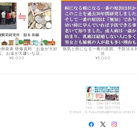
功例発表 研修資料「お金が大好
病気と癌になる一番の原因、予防法＆
店、お金が大嫌いな店」
法
¥8,000
¥3,000
TEL： 096-367-4934
FAX： 096-365-1794
E-mail：
k-fukumoto@media-inter.tv