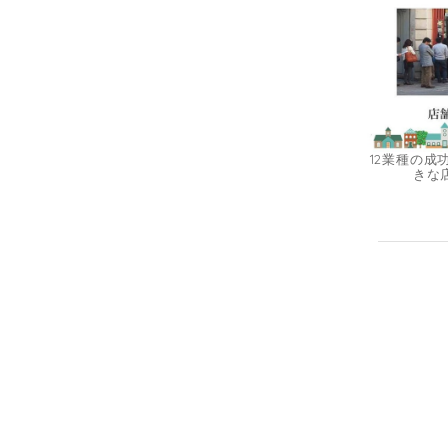
12業種の成
きな